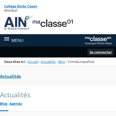
Panneau de gestion des cookies
Collège Émile Cizain
Menu de la rubrique
Contenu
Montluel
MENU
Se connecter
Vous êtes ici :
Accueil
›
Actualités
›
Blog
›
Comida española
Actualités
Actualités
Blog
Agenda