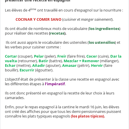
présenter une recette en espagnol
ème
Les élèves de 4
ont travaillé en cours d'espagnol sur la nourriture :
COCINAR Y COMER SANO
(
cuisiner et manger sainement
).
Ils ont étudié de nombreux mots de vocabulaire (
los ingredientes
)
pour réaliser des recettes
(
recetas
).
Ils ont aussi appris le vocabulaire des ustensiles (
los
ustensilios
) et
les verbes pour cuisiner comme :
Cortar
(couper),
Pelar
(peler),
Freír
(faire frire),
Cocer
(cuire),
Dar la
vuelta
(retourner),
Batir
(battre),
Mezclar = Remover
(mélanger),
Echar
(mettre),
Añadir
(ajouter),
Amasar
(pétrir),
Hervir
(faire
bouillir),
Escurrir
(égoutter).
L’objectif était de présenter à la classe une recette en espagnol avec
les différentes étapes à
l’impératif
.
Ils ont donc présenté en espagnol la recette de leur choix à leurs
camarades.
Enfin, pour le repas espagnol à la cantine le mardi 16 juin, les élèves
ont créé des affiches pour que tous les demi-pensionnaires puissent
connaître les plats typiques espagnols
(los platos típicos).