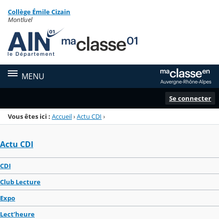
Panneau de gestion des cookies
Collège Émile Cizain
Menu de la rubrique
Contenu
Montluel
MENU
Se connecter
Vous êtes ici :
Accueil
›
Actu CDI
›
Actu CDI
CDI
Club Lecture
Expo
Lect’heure