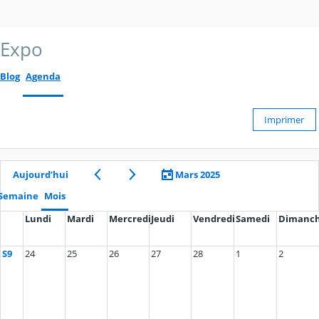
Expo
Blog
Agenda
Imprimer
Aujourd’hui
Mars 2025
Semaine
Mois
Lundi
Mardi
Mercredi
Jeudi
Vendredi
Samedi
Dimanc
S9
24
25
26
27
28
1
2