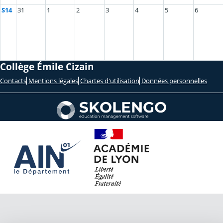
S14
31
1
2
3
4
5
6
Collège Émile Cizain
Contacts
Mentions légales
Chartes d'utilisation
Données personnelles