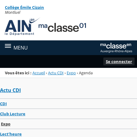
Panneau de gestion des cookies
Collège Émile Cizain
Menu de la rubrique
Contenu
Montluel
MENU
Se connecter
Vous êtes ici :
Accueil
›
Actu CDI
›
Expo
›
Agenda
Actu CDI
CDI
Club Lecture
Expo
Lect’heure