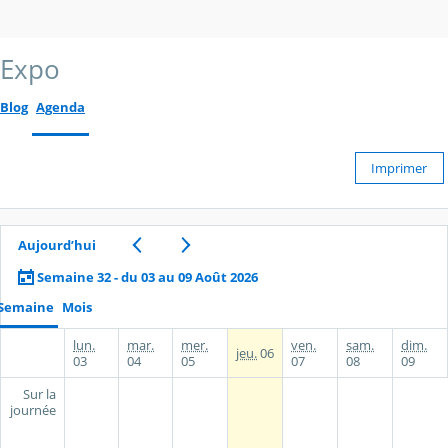
Expo
Blog
Agenda
Imprimer
Aujourd’hui
Semaine 32 - du 03 au 09 Août 2026
Semaine
Mois
lun.
mar.
mer.
ven.
sam.
dim.
jeu.
06
03
04
05
07
08
09
Sur la
journée