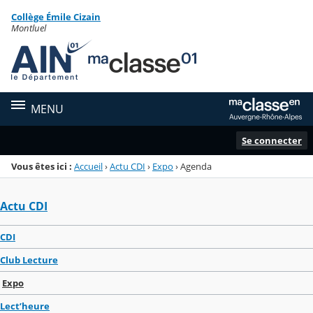
Panneau de gestion des cookies
Collège Émile Cizain
Menu de la rubrique
Contenu
Montluel
MENU
Se connecter
Vous êtes ici :
Accueil
›
Actu CDI
›
Expo
›
Agenda
Actu CDI
CDI
Club Lecture
Expo
Lect’heure