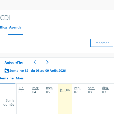
CDI
Blog
Agenda
Imprimer
Aujourd’hui
Semaine 32 - du 03 au 09 Août 2026
Semaine
Mois
lun.
mar.
mer.
ven.
sam.
dim.
jeu.
06
03
04
05
07
08
09
Sur la
journée