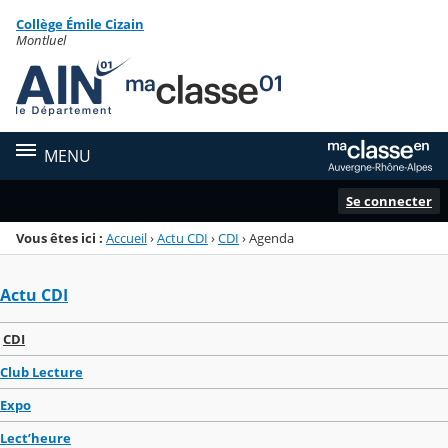
Panneau de gestion des cookies
Collège Émile Cizain
Menu de la rubrique
Contenu
Montluel
MENU
Se connecter
Vous êtes ici :
Accueil
›
Actu CDI
›
CDI
›
Agenda
Actu CDI
CDI
Club Lecture
Expo
Lect’heure