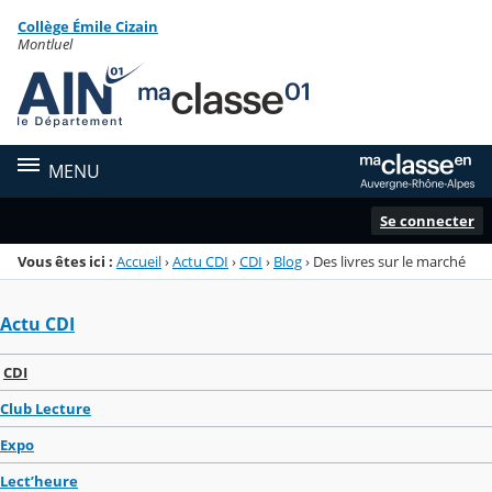
Panneau de gestion des cookies
Collège Émile Cizain
Menu de la rubrique
Contenu
Montluel
MENU
Se connecter
Vous êtes ici :
Accueil
›
Actu CDI
›
CDI
›
Blog
›
Des livres sur le marché
Actu CDI
CDI
Club Lecture
Expo
Lect’heure