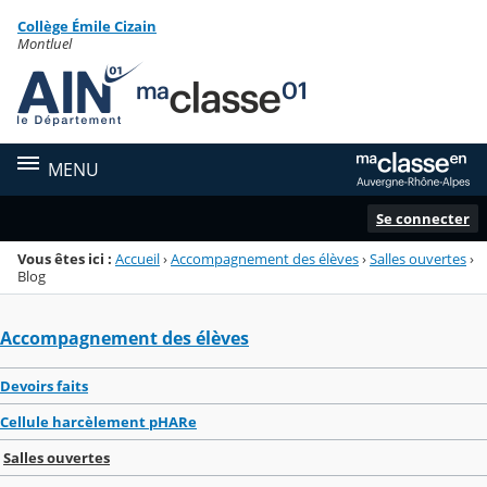
Panneau de gestion des cookies
Collège Émile Cizain
Menu de la rubrique
Contenu
Montluel
MENU
Se connecter
Vous êtes ici :
Accueil
›
Accompagnement des élèves
›
Salles ouvertes
›
Blog
Accompagnement des élèves
Devoirs faits
Cellule harcèlement pHARe
Salles ouvertes