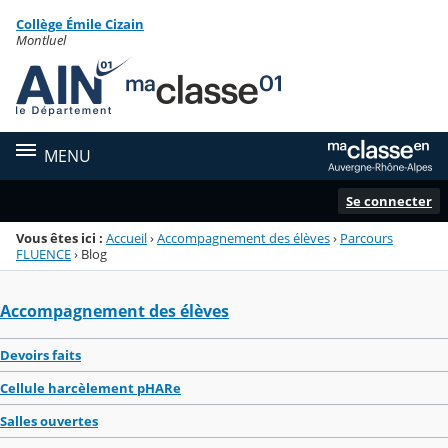
Panneau de gestion des cookies
Collège Émile Cizain
Menu de la rubrique
Contenu
Montluel
MENU
Se connecter
Vous êtes ici :
Accueil
›
Accompagnement des élèves
›
Parcours
FLUENCE
›
Blog
Accompagnement des élèves
Devoirs faits
Cellule harcèlement pHARe
Salles ouvertes