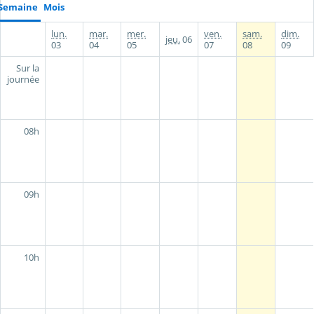
Semaine
Mois
lun.
mar.
mer.
ven.
sam.
dim.
jeu.
06
03
04
05
07
08
09
Sur la
journée
08h
09h
10h