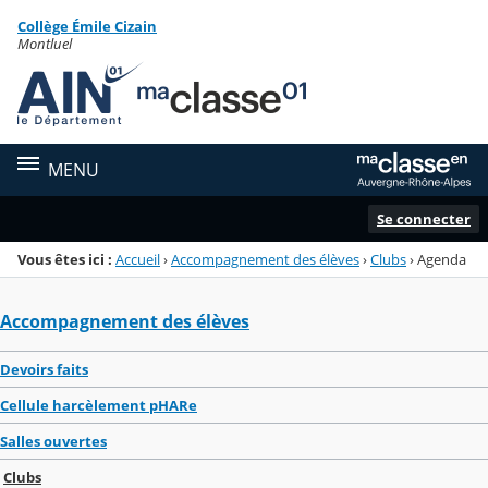
Panneau de gestion des cookies
Collège Émile Cizain
Menu de la rubrique
Contenu
Montluel
MENU
Se connecter
Vous êtes ici :
Accueil
›
Accompagnement des élèves
›
Clubs
›
Agenda
Accompagnement des élèves
Devoirs faits
Cellule harcèlement pHARe
Salles ouvertes
Clubs