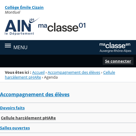
Panneau de gestion des cookies
Collège Émile Cizain
Menu de la rubrique
Contenu
Montluel
MENU
Se connecter
Vous êtes ici :
Accueil
›
Accompagnement des élèves
›
Cellule
harcèlement pHARe
›
Agenda
Accompagnement des élèves
Devoirs faits
Cellule harcèlement pHARe
Salles ouvertes