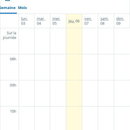
Semaine
Mois
lun.
mar.
mer.
ven.
sam.
dim.
jeu.
06
03
04
05
07
08
09
Sur la
journée
08h
09h
10h