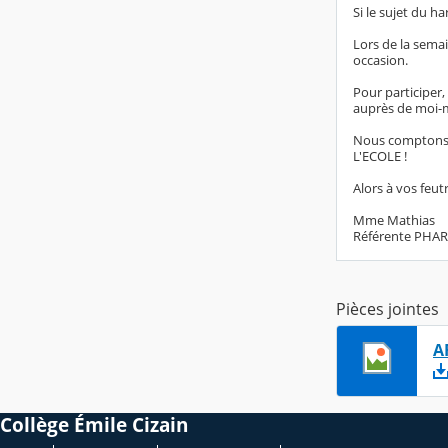
Si le sujet du h
Lors de la semai
occasion.
Pour participer, 
auprès de moi-
Nous comptons 
L'ECOLE !
Alors à vos feutr
Mme Mathias
Référente PHA
Pièces jointes
A
Collège Émile Cizain