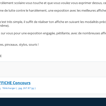
arcèlement scolaire vous touche et que vous voulez vous exprimer dessus, ce 
ne de lutte contre le harcèlement, une exposition avec les meilleures affiche
c'est très simple, il suffit de réaliser ton affiche en suivant les modalités pré
même).
sur vous pour une exposition engagée, pétillante, avec de nombreuses 
es, pinceaux, stylos, souris !
RE
FFICHE Concours
Télécharger
( .
jpg
,
267.87
ko
)