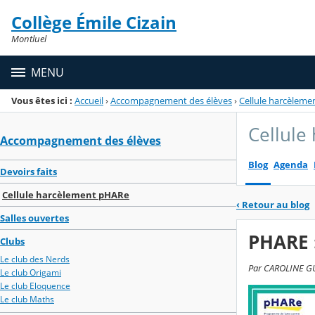
Panneau de gestion des cookies
Collège Émile Cizain
Menu de la rubrique
Contenu
Montluel
MENU
Vous êtes ici :
Accueil
›
Accompagnement des élèves
›
Cellule harcèlem
Cellule
Accompagnement des élèves
Blog
Agenda
Devoirs faits
Cellule harcèlement pHARe
‹
Retour au blog
Salles ouvertes
PHARE :
Clubs
Le club des Nerds
Par CAROLINE GUY
Le club Origami
Le club Eloquence
Le club Maths