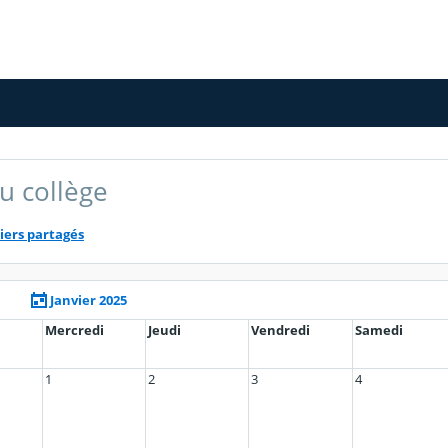
u collège
iers partagés
Janvier 2025
Mercredi
Jeudi
Vendredi
Samedi
1
2
3
4