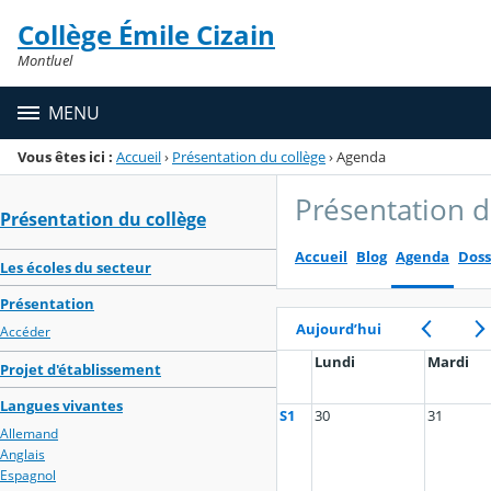
Panneau de gestion des cookies
Collège Émile Cizain
Menu de la rubrique
Contenu
Montluel
MENU
Vous êtes ici :
Accueil
›
Présentation du collège
›
Agenda
Présentation d
Présentation du collège
Accueil
Blog
Agenda
Doss
Les écoles du secteur
Présentation
Aujourd’hui
Accéder
Lundi
Mardi
Projet d'établissement
Langues vivantes
S1
30
31
Allemand
Anglais
Espagnol