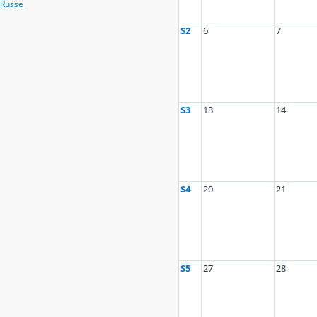
Russe
S2
6
7
S3
13
14
S4
20
21
S5
27
28