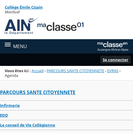
Panneau de gestion des cookies
Collège Émile Cizain
Menu de la rubrique
Contenu
Montluel
MENU
Se connecter
Vous êtes ici :
Accueil
›
PARCOURS SANTE CITOYENNETE
›
EVRAS
›
Agenda
PARCOURS SANTE CITOYENNETE
Infirmerie
EDD
Le conseil de Vie Collégienne