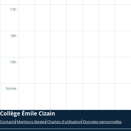
17h
18h
19h
Soirée
Collège Émile Cizain
Contacts
Mentions légales
Chartes d'utilisation
Données personnelles