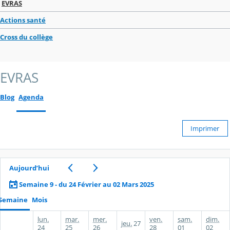
EVRAS
Actions santé
Cross du collège
EVRAS
Blog
Agenda
Imprimer
Aujourd’hui
Semaine 9 - du 24 Février au 02 Mars 2025
Semaine
Mois
lun.
mar.
mer.
ven.
sam.
dim.
jeu.
27
24
25
26
28
01
02