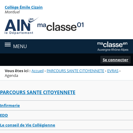
Panneau de gestion des cookies
Collège Émile Cizain
Menu de la rubrique
Contenu
Montluel
MENU
Se connecter
Vous êtes ici :
Accueil
›
PARCOURS SANTE CITOYENNETE
›
EVRAS
›
Agenda
PARCOURS SANTE CITOYENNETE
Infirmerie
EDD
Le conseil de Vie Collégienne