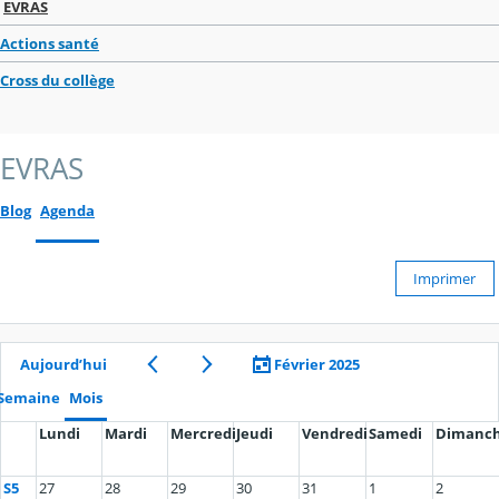
EVRAS
Actions santé
Cross du collège
EVRAS
Blog
Agenda
Imprimer
Aujourd’hui
Février 2025
Semaine
Mois
Lundi
Mardi
Mercredi
Jeudi
Vendredi
Samedi
Dimanc
S5
27
28
29
30
31
1
2