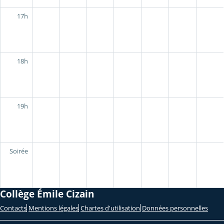
17h
18h
19h
Soirée
Collège Émile Cizain
Contacts
Mentions légales
Chartes d'utilisation
Données personnelles