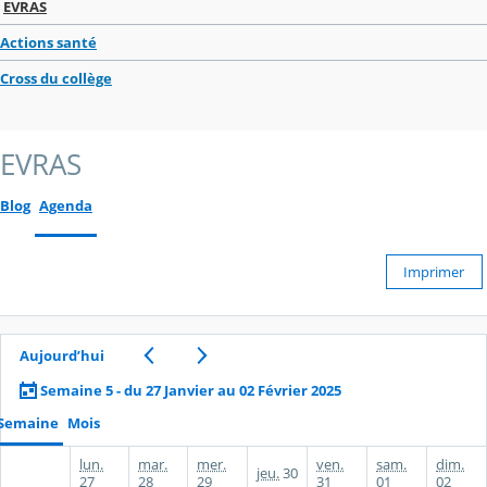
EVRAS
Actions santé
Cross du collège
EVRAS
Blog
Agenda
Imprimer
Aujourd’hui
Semaine 5 - du 27 Janvier au 02 Février 2025
Semaine
Mois
lun.
mar.
mer.
ven.
sam.
dim.
jeu.
30
27
28
29
31
01
02