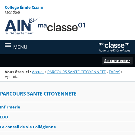
Panneau de gestion des cookies
Collège Émile Cizain
Menu de la rubrique
Contenu
Montluel
MENU
Se connecter
Vous êtes ici :
Accueil
›
PARCOURS SANTE CITOYENNETE
›
EVRAS
›
Agenda
PARCOURS SANTE CITOYENNETE
Infirmerie
EDD
Le conseil de Vie Collégienne