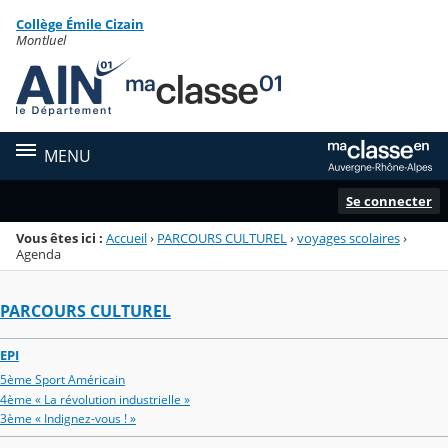
Panneau de gestion des cookies
Collège Émile Cizain
Menu de la rubrique
Contenu
Montluel
MENU
Se connecter
Vous êtes ici :
Accueil
›
PARCOURS CULTUREL
›
voyages scolaires
›
Agenda
PARCOURS CULTUREL
EPI
5ème Sport Américain
4ème « La révolution industrielle »
3ème « Indignez-vous ! »