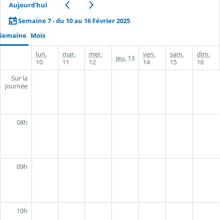
Aujourd’hui
Semaine 7 - du 10 au 16 Février 2025
Semaine
Mois
lun.
mar.
mer.
ven.
sam.
dim.
jeu.
13
10
11
12
14
15
16
Sur la
journée
08h
09h
10h