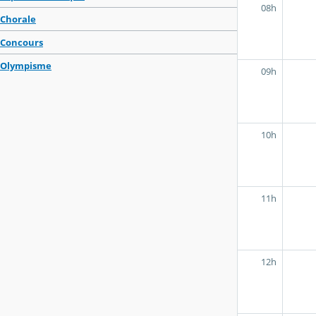
08h
Chorale
Concours
Olympisme
09h
10h
11h
12h