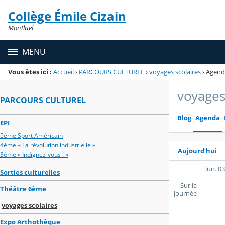
Panneau de gestion des cookies
Collège Émile Cizain
Menu de la rubrique
Contenu
Montluel
MENU
Vous êtes ici :
Accueil
›
PARCOURS CULTUREL
›
voyages scolaires
›
Agend
voyages
PARCOURS CULTUREL
Blog
Agenda
EPI
5ème Sport Américain
4ème « La révolution industrielle »
Aujourd’hui
3ème « Indignez-vous ! »
lun.
03
Sorties culturelles
Sur la
Théâtre 6ème
journée
voyages scolaires
Expo Arthothèque