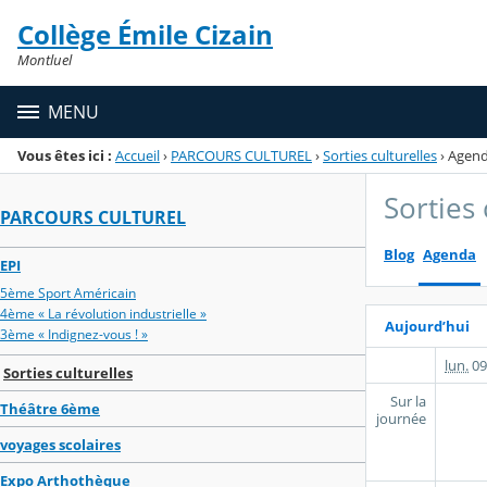
Panneau de gestion des cookies
Collège Émile Cizain
Menu de la rubrique
Contenu
Montluel
MENU
Vous êtes ici :
Accueil
›
PARCOURS CULTUREL
›
Sorties culturelles
›
Agen
Sorties 
PARCOURS CULTUREL
Blog
Agenda
EPI
5ème Sport Américain
4ème « La révolution industrielle »
Aujourd’hui
3ème « Indignez-vous ! »
lun.
09
Sorties culturelles
Sur la
Théâtre 6ème
journée
voyages scolaires
Expo Arthothèque