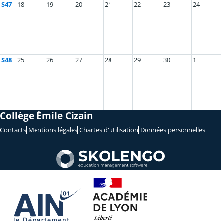
S47
18
19
20
21
22
23
24
S48
25
26
27
28
29
30
1
Collège Émile Cizain
Contacts
Mentions légales
Chartes d'utilisation
Données personnelles