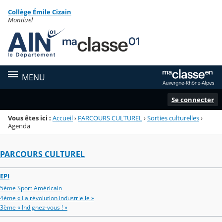
Panneau de gestion des cookies
Collège Émile Cizain
Menu de la rubrique
Contenu
Montluel
MENU
Se connecter
Vous êtes ici :
Accueil
›
PARCOURS CULTUREL
›
Sorties culturelles
›
Agenda
PARCOURS CULTUREL
EPI
5ème Sport Américain
4ème « La révolution industrielle »
3ème « Indignez-vous ! »