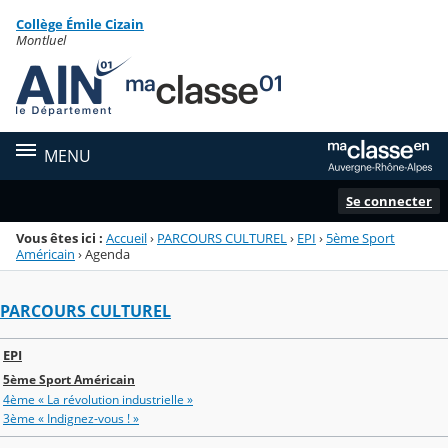
Panneau de gestion des cookies
Collège Émile Cizain
Menu de la rubrique
Contenu
Montluel
MENU
Se connecter
Vous êtes ici :
Accueil
›
PARCOURS CULTUREL
›
EPI
›
5ème Sport
Américain
›
Agenda
PARCOURS CULTUREL
EPI
5ème Sport Américain
4ème « La révolution industrielle »
3ème « Indignez-vous ! »