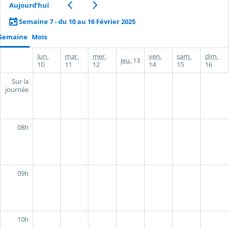
Aujourd’hui
Semaine 7 - du 10 au 16 Février 2025
Semaine
Mois
lun.
mar.
mer.
ven.
sam.
dim.
jeu.
13
10
11
12
14
15
16
Sur la
journée
08h
09h
10h