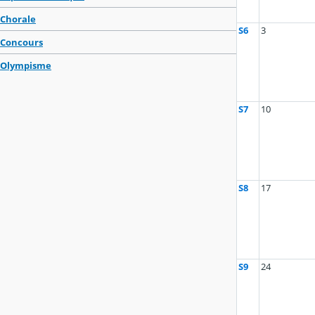
Chorale
S6
3
Concours
Olympisme
S7
10
S8
17
S9
24