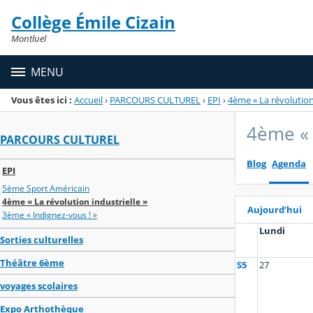
Panneau de gestion des cookies
Collège Émile Cizain
Menu de la rubrique
Contenu
Montluel
MENU
Vous êtes ici :
Accueil
›
PARCOURS CULTUREL
›
EPI
›
4ème « La révolution 
4ème « 
PARCOURS CULTUREL
Blog
Agenda
EPI
5ème Sport Américain
4ème « La révolution industrielle »
Aujourd’hui
3ème « Indignez-vous ! »
Lundi
Sorties culturelles
Théâtre 6ème
S5
27
voyages scolaires
Expo Arthothèque