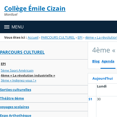
Panneau de gestion des cookies
Collège Émile Cizain
Menu de la rubrique
Contenu
Montluel
MENU
Vous êtes ici :
Accueil
›
PARCOURS CULTUREL
›
EPI
›
4ème « La révolution 
4ème « 
PARCOURS CULTUREL
Blog
Agenda
EPI
5ème Sport Américain
4ème « La révolution industrielle »
Aujourd’hui
3ème « Indignez-vous ! »
Lundi
Sorties culturelles
Théâtre 6ème
S1
30
voyages scolaires
Expo Arthothèque