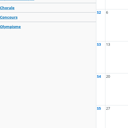
Chorale
S2
6
Concours
Olympisme
S3
13
S4
20
S5
27