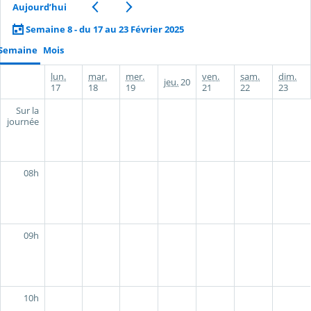
Aujourd’hui
Semaine 8 - du 17 au 23 Février 2025
Semaine
Mois
lun.
mar.
mer.
ven.
sam.
dim.
jeu.
20
17
18
19
21
22
23
Sur la
journée
08h
09h
10h