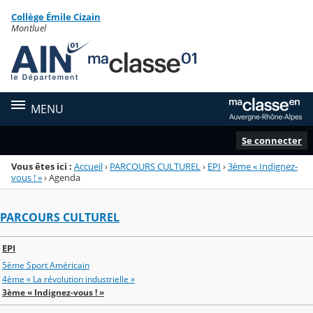
Panneau de gestion des cookies
Collège Émile Cizain
Menu de la rubrique
Contenu
Montluel
MENU
Se connecter
Vous êtes ici :
Accueil
›
PARCOURS CULTUREL
›
EPI
›
3ème « Indignez-
vous ! »
›
Agenda
PARCOURS CULTUREL
EPI
5ème Sport Américain
4ème « La révolution industrielle »
3ème « Indignez-vous ! »