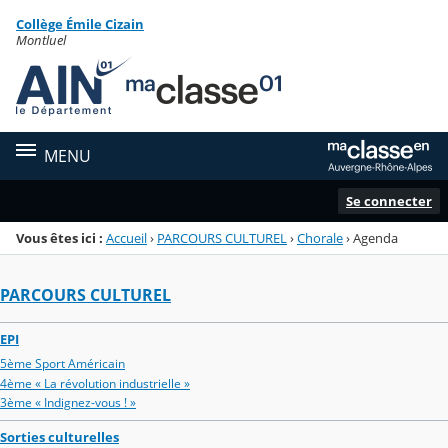
Panneau de gestion des cookies
Collège Émile Cizain
Menu de la rubrique
Contenu
Montluel
MENU
Se connecter
Vous êtes ici :
Accueil
›
PARCOURS CULTUREL
›
Chorale
›
Agenda
PARCOURS CULTUREL
EPI
5ème Sport Américain
4ème « La révolution industrielle »
3ème « Indignez-vous ! »
Sorties culturelles