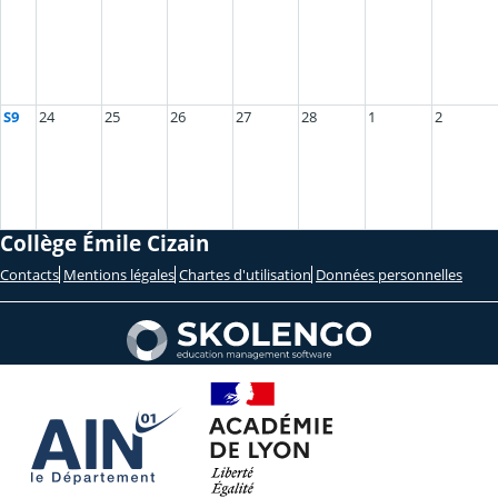
S9
24
25
26
27
28
1
2
Collège Émile Cizain
Contacts
Mentions légales
Chartes d'utilisation
Données personnelles