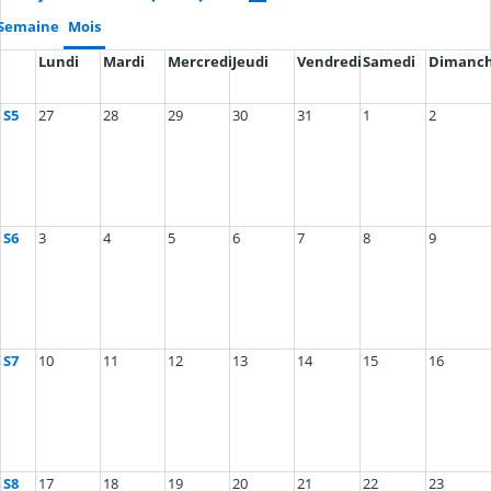
Semaine
Mois
Lundi
Mardi
Mercredi
Jeudi
Vendredi
Samedi
Dimanc
S5
27
28
29
30
31
1
2
S6
3
4
5
6
7
8
9
S7
10
11
12
13
14
15
16
S8
17
18
19
20
21
22
23