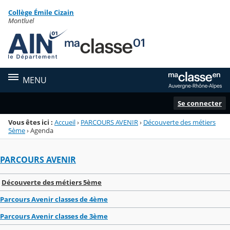
Panneau de gestion des cookies
Collège Émile Cizain
Menu de la rubrique
Contenu
Montluel
MENU
Se connecter
Vous êtes ici :
Accueil
›
PARCOURS AVENIR
›
Découverte des métiers
5ème
›
Agenda
PARCOURS AVENIR
Découverte des métiers 5ème
Parcours Avenir classes de 4ème
Parcours Avenir classes de 3ème