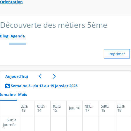
Orientation
Découverte des métiers 5ème
Blog
Agenda
Imprimer
Aujourd’hui
Semaine 3 - du 13 au 19 Janvier 2025
Semaine
Mois
lun.
mar.
mer.
ven.
sam.
dim.
jeu.
16
13
14
15
17
18
19
Sur la
journée