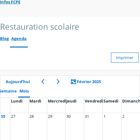
Infos FCPE
Restauration scolaire
Blog
Agenda
Imprimer
Aujourd’hui
Février 2025
Semaine
Mois
Lundi
Mardi
Mercredi
Jeudi
Vendredi
Samedi
Dimanc
S5
27
28
29
30
31
1
2