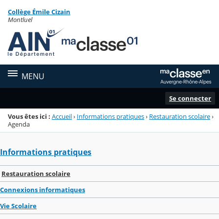
Panneau de gestion des cookies
Collège Émile Cizain
Menu de la rubrique
Contenu
Montluel
MENU
Se connecter
Vous êtes ici :
Accueil
›
Informations pratiques
›
Restauration scolaire
›
Agenda
Informations pratiques
Restauration scolaire
Connexions informatiques
Vie Scolaire