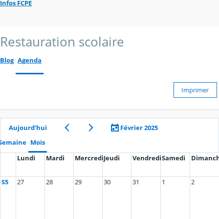
Infos FCPE
Restauration scolaire
Blog
Agenda
Imprimer
Aujourd’hui
Février 2025
Semaine
Mois
Lundi
Mardi
Mercredi
Jeudi
Vendredi
Samedi
Dimanc
S5
27
28
29
30
31
1
2