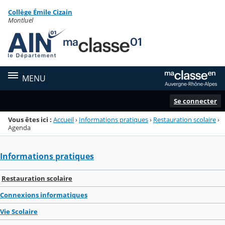
Panneau de gestion des cookies
Collège Émile Cizain
Menu de la rubrique
Contenu
Montluel
MENU
Se connecter
Vous êtes ici :
Accueil
›
Informations pratiques
›
Restauration scolaire
›
Agenda
Informations pratiques
Restauration scolaire
Connexions informatiques
Vie Scolaire