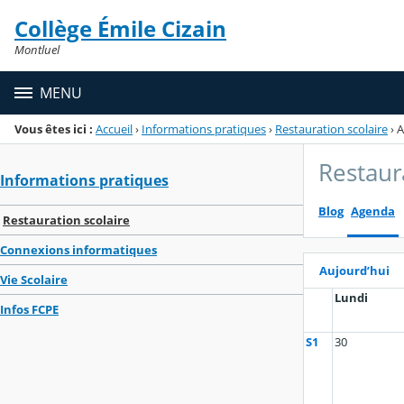
Panneau de gestion des cookies
Collège Émile Cizain
Menu de la rubrique
Contenu
Montluel
MENU
Vous êtes ici :
Accueil
›
Informations pratiques
›
Restauration scolaire
›
A
Restaur
Informations pratiques
Blog
Agenda
Restauration scolaire
Connexions informatiques
Aujourd’hui
Vie Scolaire
Lundi
Infos FCPE
S1
30