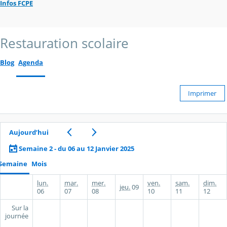
Infos FCPE
Restauration scolaire
Blog
Agenda
Imprimer
Aujourd’hui
Semaine 2 - du 06 au 12 Janvier 2025
Semaine
Mois
lun.
mar.
mer.
ven.
sam.
dim.
jeu.
09
06
07
08
10
11
12
Sur la
journée