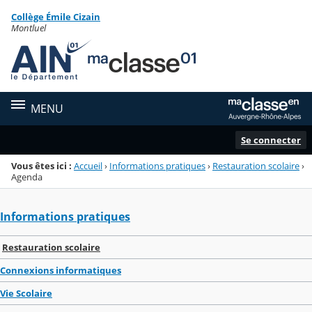
Panneau de gestion des cookies
Collège Émile Cizain
Menu de la rubrique
Contenu
Montluel
MENU
Se connecter
Vous êtes ici :
Accueil
›
Informations pratiques
›
Restauration scolaire
›
Agenda
Informations pratiques
Restauration scolaire
Connexions informatiques
Vie Scolaire