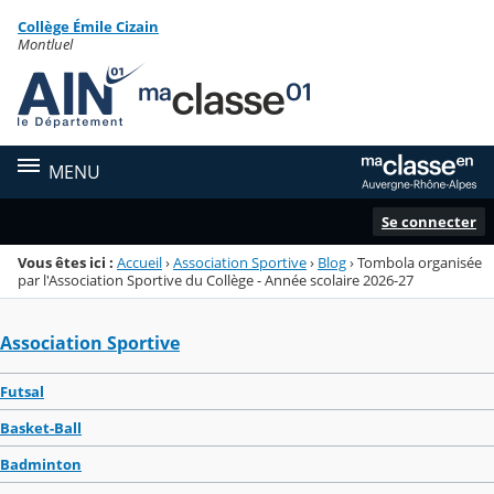
Panneau de gestion des cookies
Collège Émile Cizain
Menu de la rubrique
Contenu
Montluel
MENU
Se connecter
Vous êtes ici :
Accueil
›
Association Sportive
›
Blog
›
Tombola organisée
par l'Association Sportive du Collège - Année scolaire 2026-27
Association Sportive
Futsal
Basket-Ball
Badminton