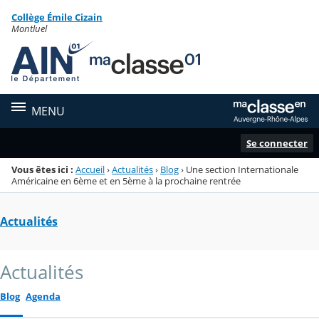
Panneau de gestion des cookies
Collège Émile Cizain
Menu de la rubrique
Contenu
Montluel
MENU
Se connecter
Vous êtes ici :
Accueil
›
Actualités
›
Blog
›
Une section Internationale
Américaine en 6ème et en 5ème à la prochaine rentrée
Actualités
Actualités
Blog
Agenda