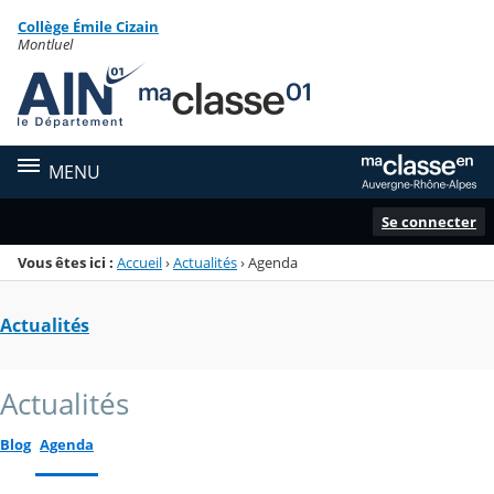
Panneau de gestion des cookies
Collège Émile Cizain
Menu de la rubrique
Contenu
Montluel
MENU
Se connecter
Vous êtes ici :
Accueil
›
Actualités
›
Agenda
Actualités
Actualités
Blog
Agenda