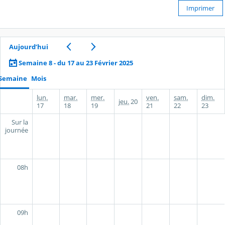
Imprimer
Aujourd’hui
Semaine 8 - du 17 au 23 Février 2025
Semaine
Mois
lun.
mar.
mer.
ven.
sam.
dim.
jeu.
20
17
18
19
21
22
23
Sur la
journée
08h
09h