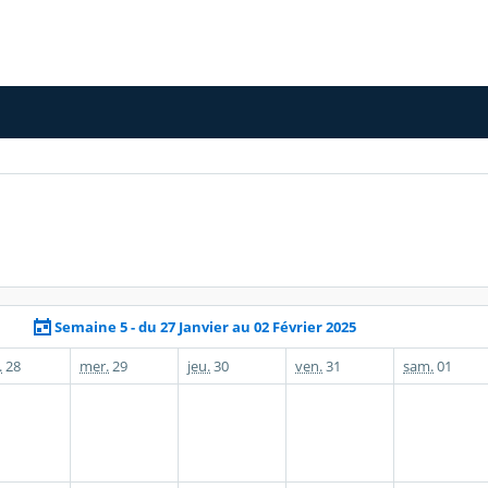
Semaine 5 - du 27 Janvier au 02 Février 2025
.
28
mer.
29
jeu.
30
ven.
31
sam.
01