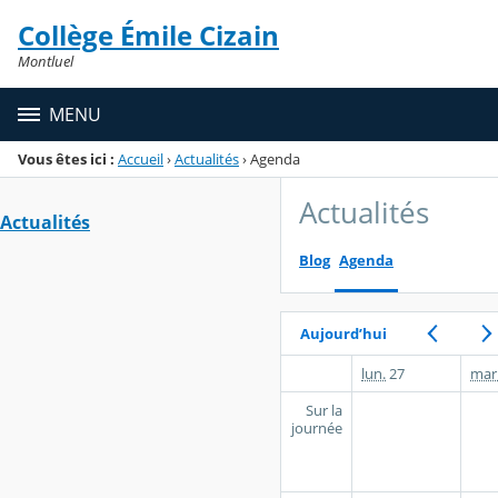
Panneau de gestion des cookies
Collège Émile Cizain
Menu de la rubrique
Contenu
Montluel
MENU
Vous êtes ici :
Accueil
›
Actualités
›
Agenda
Actualités
Actualités
Blog
Agenda
Aujourd’hui
lun.
27
mar
Sur la
journée