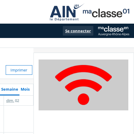
Se connecter
Imprimer
Semaine
Mois
dim.
02