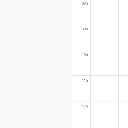
08h
09h
10h
11h
12h