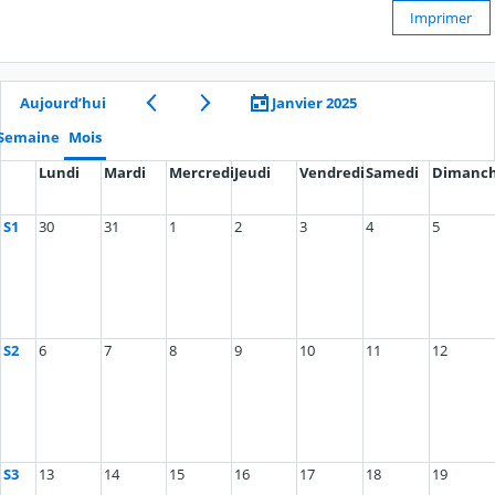
Imprimer
Aujourd’hui
Janvier 2025
Semaine
Mois
Lundi
Mardi
Mercredi
Jeudi
Vendredi
Samedi
Dimanc
S1
30
31
1
2
3
4
5
S2
6
7
8
9
10
11
12
S3
13
14
15
16
17
18
19