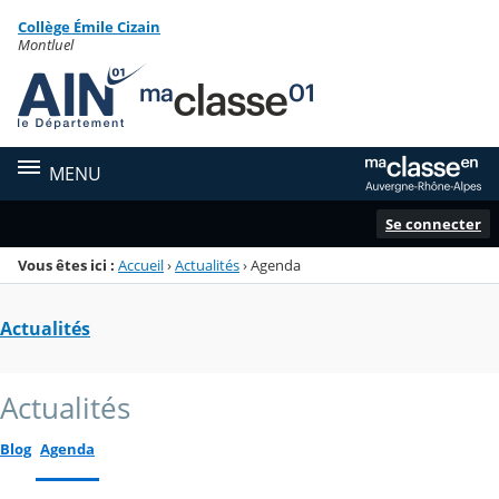
Panneau de gestion des cookies
Collège Émile Cizain
Menu de la rubrique
Contenu
Montluel
MENU
Se connecter
Vous êtes ici :
Accueil
›
Actualités
›
Agenda
Actualités
Actualités
Blog
Agenda