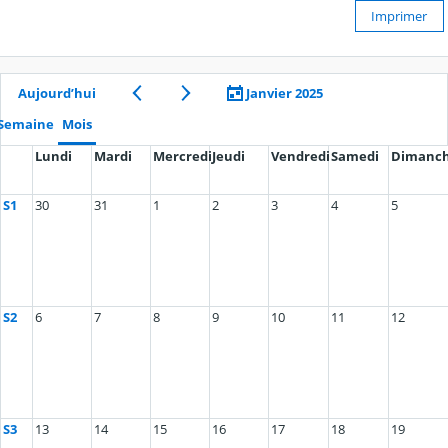
Imprimer
Aujourd’hui
Janvier 2025
Semaine
Mois
Lundi
Mardi
Mercredi
Jeudi
Vendredi
Samedi
Dimanc
S1
30
31
1
2
3
4
5
S2
6
7
8
9
10
11
12
S3
13
14
15
16
17
18
19