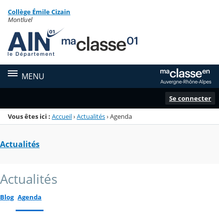
Panneau de gestion des cookies
Collège Émile Cizain
Menu de la rubrique
Contenu
Montluel
MENU
Se connecter
Vous êtes ici :
Accueil
›
Actualités
›
Agenda
Actualités
Actualités
Blog
Agenda