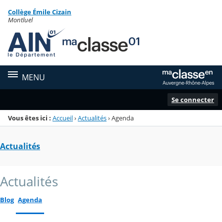
Panneau de gestion des cookies
Collège Émile Cizain
Menu de la rubrique
Contenu
Montluel
MENU
Se connecter
Vous êtes ici :
Accueil
›
Actualités
›
Agenda
Actualités
Actualités
Blog
Agenda