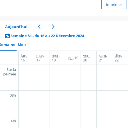
Imprimer
Aujourd’hui
Semaine 51 - du 16 au 22 Décembre 2024
Semaine
Mois
lun.
mar.
mer.
ven.
sam.
dim.
jeu.
19
16
17
18
20
21
22
Sur la
journée
08h
09h