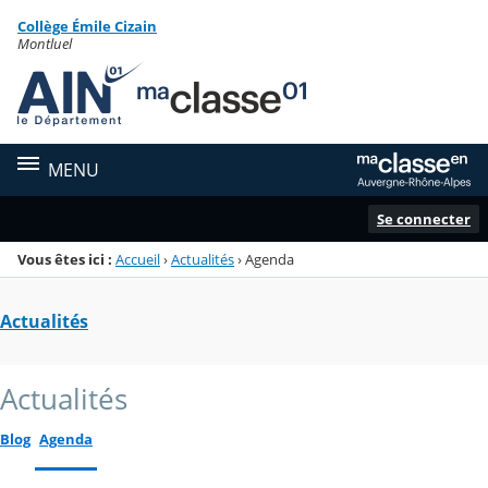
Panneau de gestion des cookies
Collège Émile Cizain
Menu de la rubrique
Contenu
Montluel
MENU
Se connecter
Vous êtes ici :
Accueil
›
Actualités
›
Agenda
Actualités
Actualités
Blog
Agenda