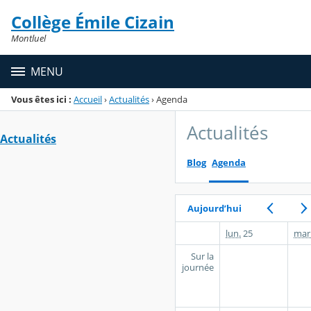
Panneau de gestion des cookies
Collège Émile Cizain
Menu de la rubrique
Contenu
Montluel
MENU
Vous êtes ici :
Accueil
›
Actualités
›
Agenda
Actualités
Actualités
Blog
Agenda
Aujourd’hui
lun.
25
mar
Sur la
journée