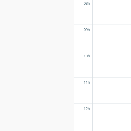
08h
09h
10h
11h
12h