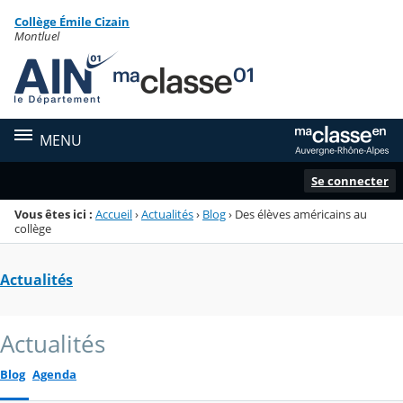
Panneau de gestion des cookies
Collège Émile Cizain
Menu de la rubrique
Contenu
Montluel
MENU
Se connecter
Vous êtes ici :
Accueil
›
Actualités
›
Blog
›
Des élèves américains au
collège
Actualités
Actualités
Blog
Agenda