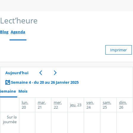
Lect’heure
Blog
Agenda
Imprimer
Aujourd’hui
Semaine 4 - du 20 au 26 Janvier 2025
Semaine
Mois
lun.
mar.
mer.
ven.
sam.
dim.
jeu.
23
20
21
22
24
25
26
Sur la
journée