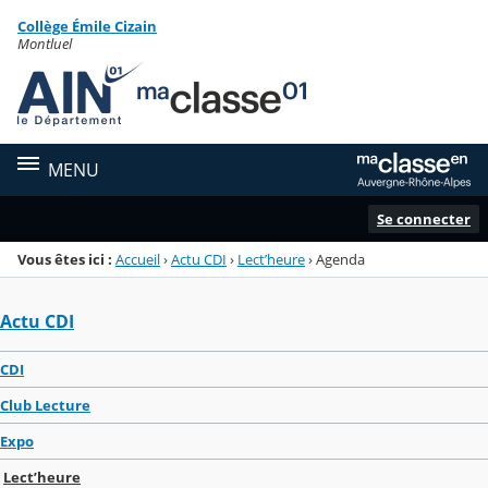
Panneau de gestion des cookies
Collège Émile Cizain
Menu de la rubrique
Contenu
Montluel
MENU
Se connecter
Vous êtes ici :
Accueil
›
Actu CDI
›
Lect’heure
›
Agenda
Actu CDI
CDI
Club Lecture
Expo
Lect’heure