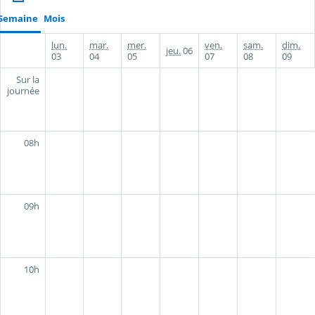
Semaine
Mois
lun.
mar.
mer.
ven.
sam.
dim.
jeu.
06
03
04
05
07
08
09
Sur la
journée
08h
09h
10h