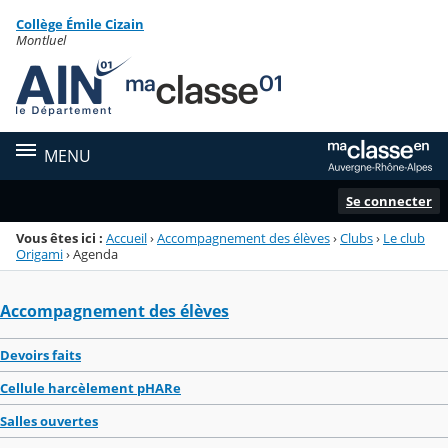
Panneau de gestion des cookies
Collège Émile Cizain
Menu de la rubrique
Contenu
Montluel
MENU
Se connecter
Vous êtes ici :
Accueil
›
Accompagnement des élèves
›
Clubs
›
Le club
Origami
›
Agenda
Accompagnement des élèves
Devoirs faits
Cellule harcèlement pHARe
Salles ouvertes