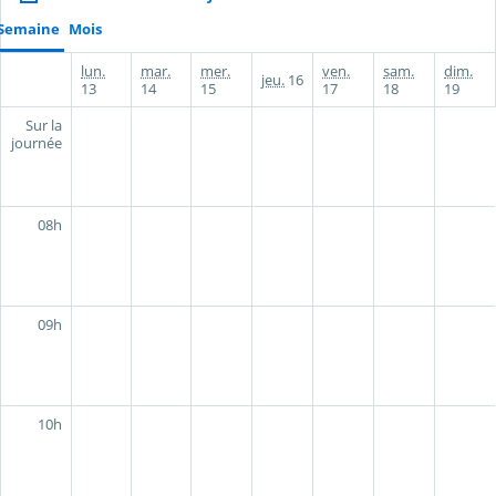
Semaine
Mois
lun.
mar.
mer.
ven.
sam.
dim.
jeu.
16
13
14
15
17
18
19
Sur la
journée
08h
09h
10h