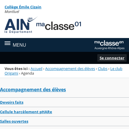
Panneau de gestion des cookies
Collège Émile Cizain
Menu de la rubrique
Contenu
Montluel
MENU
Se connecter
Vous êtes ici :
Accueil
›
Accompagnement des élèves
›
Clubs
›
Le club
Origami
›
Agenda
Accompagnement des élèves
Devoirs faits
Cellule harcèlement pHARe
Salles ouvertes