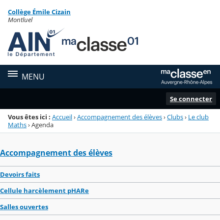
Panneau de gestion des cookies
Collège Émile Cizain
Menu de la rubrique
Contenu
Montluel
MENU
Se connecter
Vous êtes ici :
Accueil
›
Accompagnement des élèves
›
Clubs
›
Le club
Maths
›
Agenda
Accompagnement des élèves
Devoirs faits
Cellule harcèlement pHARe
Salles ouvertes