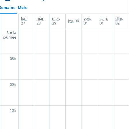
Semaine
Mois
lun.
mar.
mer.
ven.
sam.
dim.
jeu.
30
27
28
29
31
01
02
Sur la
journée
08h
09h
10h