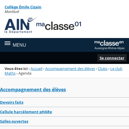
Panneau de gestion des cookies
Collège Émile Cizain
Menu de la rubrique
Contenu
Montluel
MENU
Se connecter
Vous êtes ici :
Accueil
›
Accompagnement des élèves
›
Clubs
›
Le club
Maths
›
Agenda
Accompagnement des élèves
Devoirs faits
Cellule harcèlement pHARe
Salles ouvertes