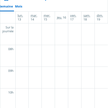
Semaine
Mois
lun.
mar.
mer.
ven.
sam.
dim.
jeu.
16
13
14
15
17
18
19
Sur la
journée
08h
09h
10h