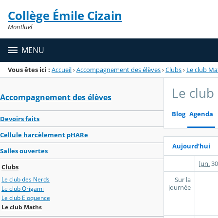
Panneau de gestion des cookies
Collège Émile Cizain
Menu de la rubrique
Contenu
Montluel
MENU
Vous êtes ici :
Accueil
›
Accompagnement des élèves
›
Clubs
›
Le club Ma
Le club
Accompagnement des élèves
Blog
Agenda
Devoirs faits
Cellule harcèlement pHARe
Aujourd’hui
Salles ouvertes
lun.
30
Clubs
Sur la
Le club des Nerds
journée
Le club Origami
Le club Eloquence
Le club Maths