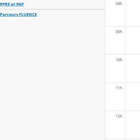
08h
PPRE et PAP
Parcours FLUENCE
09h
10h
11h
12h