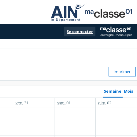
Se connecter
Imprimer
Semaine
Mois
ven.
31
sam.
01
dim.
02