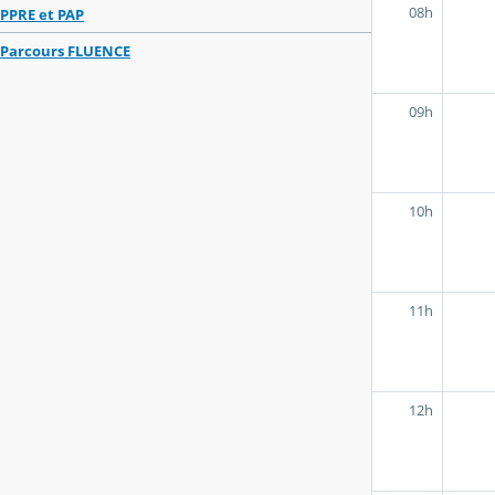
08h
PPRE et PAP
Parcours FLUENCE
09h
10h
11h
12h