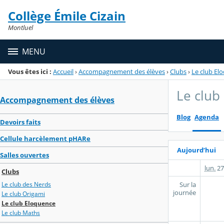
Panneau de gestion des cookies
Collège Émile Cizain
Menu de la rubrique
Contenu
Montluel
MENU
Vous êtes ici :
Accueil
›
Accompagnement des élèves
›
Clubs
›
Le club El
Le club
Accompagnement des élèves
Blog
Agenda
Devoirs faits
Cellule harcèlement pHARe
Aujourd’hui
Salles ouvertes
lun.
27
Clubs
Sur la
Le club des Nerds
journée
Le club Origami
Le club Eloquence
Le club Maths