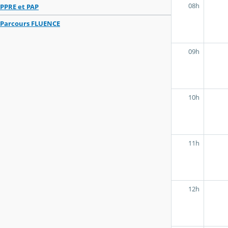
08h
PPRE et PAP
Parcours FLUENCE
09h
10h
11h
12h