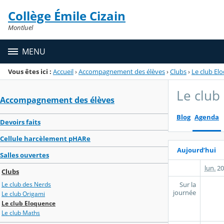
Panneau de gestion des cookies
Collège Émile Cizain
Menu de la rubrique
Contenu
Montluel
MENU
Vous êtes ici :
Accueil
›
Accompagnement des élèves
›
Clubs
›
Le club El
Le club
Accompagnement des élèves
Blog
Agenda
Devoirs faits
Cellule harcèlement pHARe
Aujourd’hui
Salles ouvertes
lun.
20
Clubs
Sur la
Le club des Nerds
journée
Le club Origami
Le club Eloquence
Le club Maths