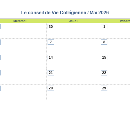
Le conseil de Vie Collégienne / Mai 2026
Mercredi
Jeudi
Vendre
30
1
7
8
14
15
21
22
28
29