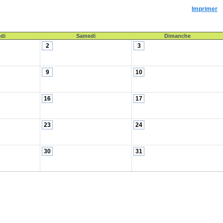
Imprimer
di
Samedi
Dimanche
2
3
9
10
16
17
23
24
30
31