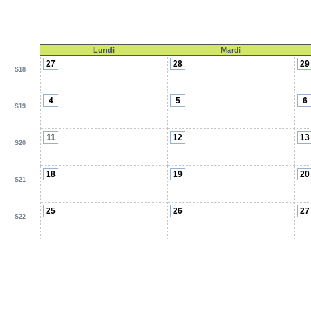
Lundi
Mardi
27
28
29
S18
4
5
6
S19
11
12
13
S20
18
19
20
S21
25
26
27
S22