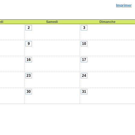
Imprimer
di
Samedi
Dimanche
2
3
9
10
16
17
23
24
30
31