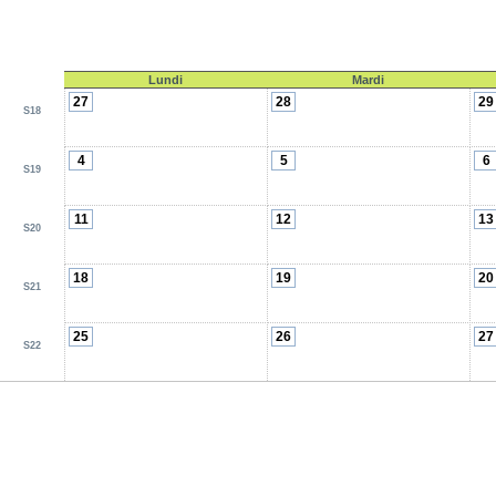
Lundi
Mardi
27
28
29
S18
4
5
6
S19
11
12
13
S20
18
19
20
S21
25
26
27
S22