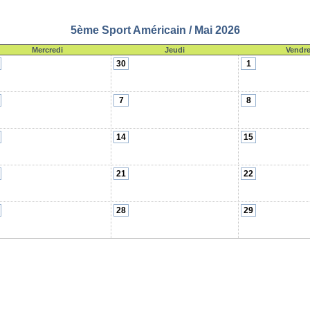
5ème Sport Américain / Mai 2026
Mercredi
Jeudi
Vendre
30
1
7
8
14
15
21
22
28
29