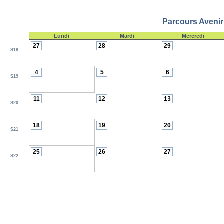
Parcours Avenir
Lundi
Mardi
Mercredi
27
28
29
S18
4
5
6
S19
11
12
13
S20
18
19
20
S21
25
26
27
S22